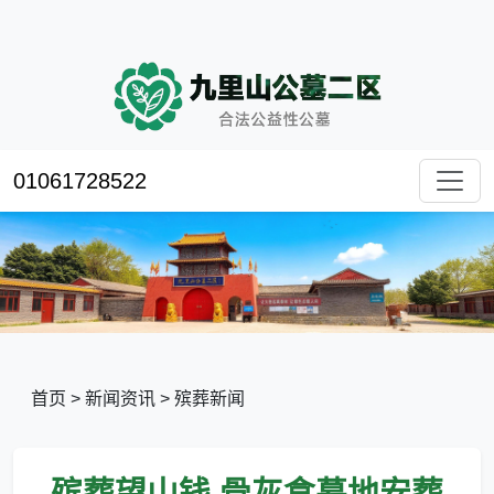
01061728522
首页
>
新闻资讯
>
殡葬新闻
殡葬望山钱,骨灰盒墓地安葬