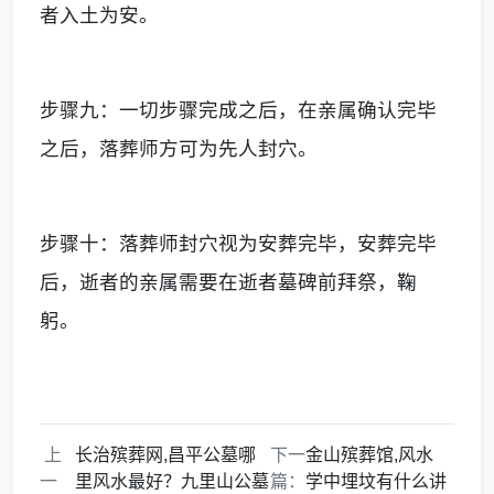
者入土为安。
步骤九：一切步骤完成之后，在亲属确认完毕
之后，落葬师方可为先人封穴。
步骤十：落葬师封穴视为安葬完毕，安葬完毕
后，逝者的亲属需要在逝者墓碑前拜祭，鞠
躬。
上
长治殡葬网,昌平公墓哪
下一
金山殡葬馆,风水
一
里风水最好？九里山公墓
篇：
学中埋坟有什么讲