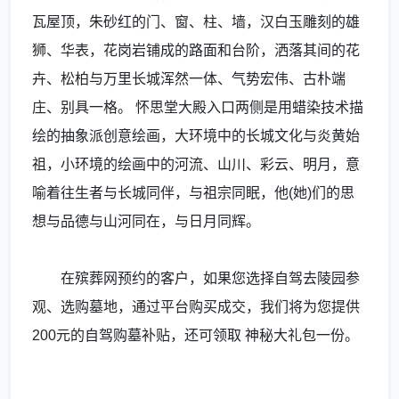
瓦屋顶，朱砂红的门、窗、柱、墙，汉白玉雕刻的雄
狮、华表，花岗岩铺成的路面和台阶，洒落其间的花
卉、松柏与万里长城浑然一体、气势宏伟、古朴端
庄、别具一格。 怀思堂大殿入口两侧是用蜡染技术描
绘的抽象派创意绘画，大环境中的长城文化与炎黄始
祖，小环境的绘画中的河流、山川、彩云、明月，意
喻着往生者与长城同伴，与祖宗同眠，他(她)们的思
想与品德与山河同在，与日月同辉。
在殡葬网预约的客户，如果您选择自驾去陵园参
观、选购墓地，通过平台购买成交，我们将为您提供
200元的自驾购墓补贴，还可领取 神秘大礼包一份。