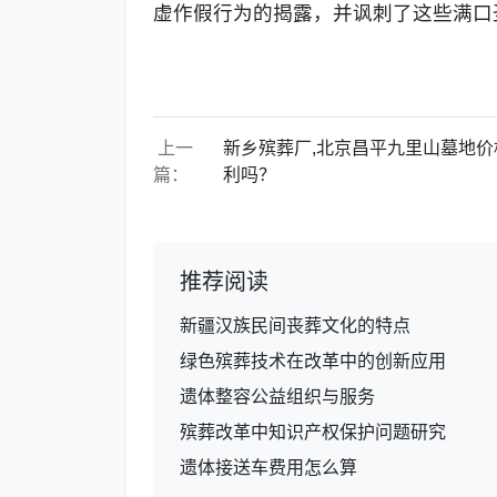
虚作假行为的揭露，并讽刺了这些满口
上一
新乡殡葬厂,北京昌平九里山墓地
篇：
利吗？
推荐阅读
新疆汉族民间丧葬文化的特点
绿色殡葬技术在改革中的创新应用
遗体整容公益组织与服务
殡葬改革中知识产权保护问题研究
遗体接送车费用怎么算