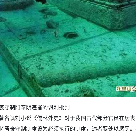
丧守制阳奉阴违者的讽刺批判
著名讽刺小说《儒林外史》对于我国古代部分官员在居丧
将居丧守制制度设为必须执行的制度，违者要处以惩罚。