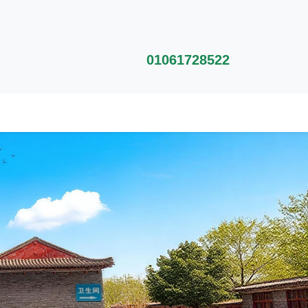
01061728522