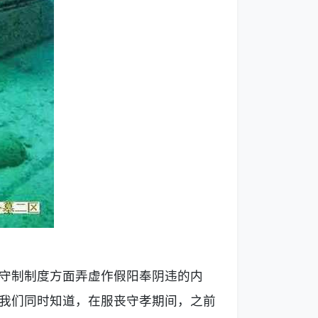
守制制度方面弄虚作假阳奉阴违的内
我们同时知道，在服丧守孝期间，之前