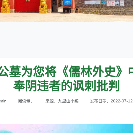
京公墓为您将《儒林外史》
奉阴违者的讽刺批判
min
阅读量：
来源：九里山小编
发布日期：2022-07-12 1