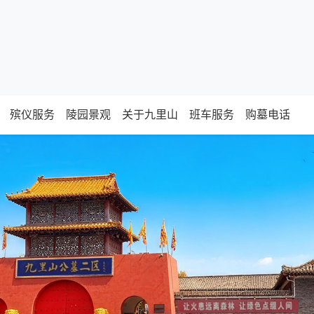
殡仪服务
陵园景观
关于九里山
班车服务
购墓电话