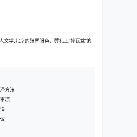
人文学,北京的殡葬服务，葬礼上“摔瓦盆”的
泽方法
事项
适
议