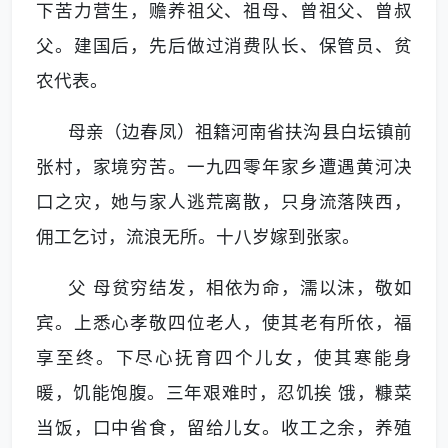
下苦力营生，赡养祖父、祖母、曾祖父、曾叔
父。建国后，先后做过消费队长、保管员、贫
农代表。
母亲（边春凤）祖籍河南省扶沟县白坛镇前
张村，家境穷苦。一九四零年家乡遭遇黄河决
口之灾，她与家人逃荒离散，只身流落陕西，
佣工乞讨，流浪无所。十八岁嫁到张家。
父 母贫穷结发，相依为命，濡以沫，敬如
宾。上悉心孝敬四位老人，使其老有所依，福
享至终。下尽心抚育四个儿女，使其寒能身
暖，饥能饱腹。三年艰难时，忍饥挨 饿，糠菜
当饭，口中省食，留给儿女。收工之余，养殖