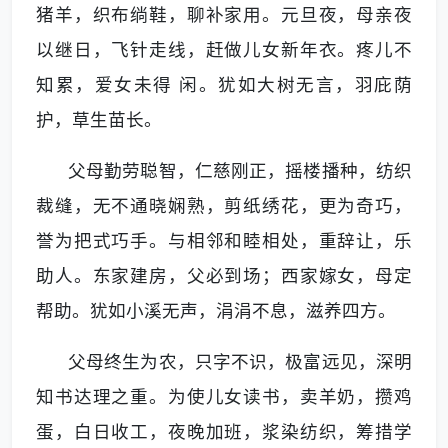
猪羊，织布绱鞋，聊补家用。元旦夜，母亲夜
以继日，飞针走线，赶做儿女新年衣。疼儿不
知累，爱女未得 闲。犹如大树无言，羽庇荫
护，草生苗长。
父母勤劳聪智，仁慈刚正，摇楼播种，纺织
裁缝，无不通晓娴熟，剪纸绣花，更为奇巧，
誉为把式巧手。与相邻和睦相处，重辞让，乐
助人。东家建房，父必到场；西家嫁女，母定
帮助。犹如小溪无声，涓涓不息，滋养四方。
父母终生为农，只字不识，极富远见，深明
知书达理之重。为使儿女读书，卖羊奶，攒鸡
蛋，白日收工，夜晚加班，浆染纺织，筹措学