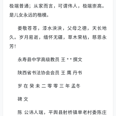
极端普通；从家而言，可谓伟人，极端崇高。
是儿女永远的楷模。
娄敬苍苍，漆水泱泱，父母之德，天长地
久。岁月易逝，缅怀无疆，草木荣枯，慈恩永
芳！
永寿县中学高级教员 王 * * 撰文
陕西省书法协会会员 王 鹰 丹书
岁 在 癸 未 二 零 零 三 年 孟冬
碑 文
陈 公讳人瑞，平舆县射桥镇单老村委陈庄