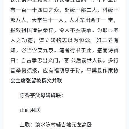
氏宗谱停止续修。其家族五世同堂，子孙辈计
有一百一十四口之众，处级干部二人，科级干
部八人，大学生十一人，人才辈出会于一 堂，
报效祖国造福桑梓，令人不胜羡慕。为彰显老
人之功德，谨立碑铭志以为恒念。如二老有
知，必当含笑九泉。笔者行书于此，感而诗赞
曰：自古孝忠出义门，蕃 公后嗣世人钦。多行
善举何须报，应有福荫惠子孙。平舆县作家协
会主席张留坡撰文并联
陈香亭父母碑碑联：
正面用联
上联：澺水陈村辅吉地元龙高卧