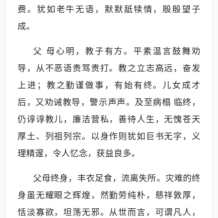
费。犹如老牛无语，默默舐犊情，殷殷望子
成。
父 母心明，教子有方。平素温言鼓舞劝
导，从不恶语责骂责打。教之立志高远，奋发
上进；教之勤谨做事，有始有终。儿女成才
后，又劝诫教导，警示声声。及至病榻 临终，
仍谆谆教儿，廉洁营私，善待人生，无愧苍天
厚土、列祖列宗。以身作则犹如巨书无字，义
理精邃，令人忆念，获益良多。
父母终身，丰衣足食，流离失所。灾难的终
身虽无耀眼之辉煌，然勤劳纯朴，慈祥敦厚，
恬淡寡欲，坦荡无邪。从世而言，可谓凡人，