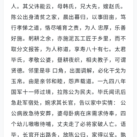
人。其父讳能云，母韩氏，兄大先，嫂赵氏。
陈公出身清贫之家，晨出暮归，以事田亩，笃
行孝悌之道，恪尽哺育之责，为人 忠厚，乐善
好施。躬耕之余，亦施泥瓦工匠于乡里，而不
取分文报答，为人称道，享寿八十有七。太君
毕氏，孝敬公婆，昼耕夜织，相夫教子，可谓
贤德。邻里是非 口角，出面调解，必化干戈为
玉帛。由是亲邻和睦，怨声载道。一九四八年
国军十一师过境，拉陈公为民夫。毕氏闻讯后
急赴军宿处，婉求其长官，告以家中实情： 公
公病故急待安葬，婆母卧病在床需求侍奉，四
个幼儿嗷嗷待哺，丈夫走了必将家破人亡。语
毕，长官开出路条，放陈公归，家得以安。孰