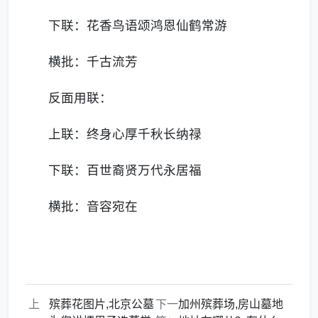
下联：花香鸟语颂鸿恩仙鹤常游
横批：千古流芳
反面用联：
上联：终身心厚千秋长纳禄
下联：百世裔贤万代永居福
横批：音容宛在
上
殡葬花图片,北京公墓
下一
加州殡葬场,房山墓地