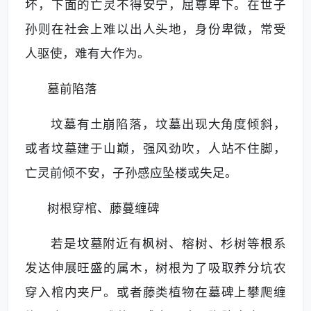
坏，下面的亡灵不得安宁，屈尊卑下。在世子
孙则在社会上难以出人头地，身份卑微，常受
人驱使，难有大作为。
墓前陷落
坟墓有土崩陷落，坟墓出现大角度倾斜，
或者坟墓建于山巅，强风劲吹，人站不住脚，
亡灵前倾不安，子孙感应坠楼或失足。
树根穿棺、藤蔓缠碑
若是坟墓附近有枫树、榕树、杉树等根系
发达伸展旺盛的属木，树根为了吸取养分坑农
穿入棺内夹尸。或者藤类植物在墓碑上攀爬缠