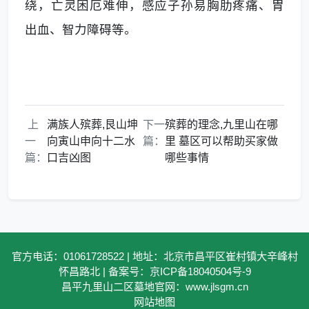
绕，亡灵困厄难伸，感应子孙易胸肋疼痛、胃
出血、智力障碍等。
上
满族人殡葬,艮山坤
下一
殡葬的理念,九里山在哪
一
向寅山申向十二水
篇：
里 墓区可以帮助买家做
篇：
口吉凶图
哪些事情
官方电话：01061728522 | 地址：北京市昌平区崔村镇大辛峰村
怀昌路北 | 备案号：京ICP备18040504号-9
昌平九里山二区墓地官网：www.jlsgm.cn
网站地图