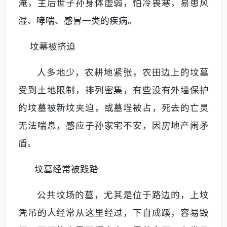
淹，主后世子孙身体虚弱，怕冷畏寒，易患风
湿、哮喘、感冒一类的疾病。
坟墓被挤迫
人多地少，农耕地紧张，农田边上的坟墓
受到土地限制，排列密集，有些没有外墙保护
的坟墓被新坟夹迫，或墓埕被占，死去的亡灵
无法喘息，感应子孙家宅不安，因房地产闹矛
盾。
坟墓经常被践踏
公共坟场的墓，尤其是位于路边的，上坟
凭吊的人经常从这里经过，下自成蹊，容易毁