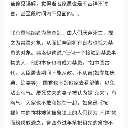
些偏见误解，觉得逝者家属也是不吉祥不讨
喜，甚至段时间内不见面的。、
北京墓地编者为您查到，由人们厌弃死亡，视
之为禁忌对象，从而延伸到将有丧者也视为禁
忌的对象。弗洛伊德说
:
“任何一个接触到禁忌事
物的人，他的本身也将成为禁忌。”如中国古
代，大臣居丧期间不能从政、不从吉
(
如参加庆
典、筵宴等
)
，国君也不到他家去看望他，以免
沾上晦气。屡死丈夫的妻子被认为是“克夫”，有
晦气，大家也不敢和她在一起，如鲁迅《祝
福》中的祥林嫂就被鲁镇上的人们视为“不祥”物
而纷纷躲避之，鲁四爷过年祭祀祖先的祭物不