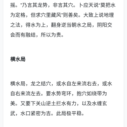
摇。”乃言其龙势，非言其穴。卜应天说“莫把水
为定格，但求穴里藏风”则善矣。大致上说地理
之法，得水为上，翻身逆当朝水之局，阴阳交
会而有融结，所以为贵。
横水局
横水局，龙之结穴，或水自左来流右去，或水
自右来流左去。要水势弯环，抱穴如绕带为
美。又要下关山逆土拦水有力，以及水缠玄
武，水口紧密为吉。此局极平稳。