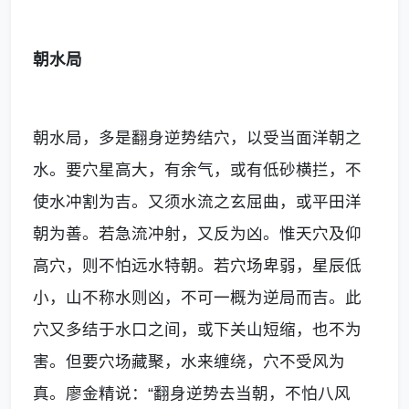
朝水局
朝水局，多是翻身逆势结穴，以受当面洋朝之
水。要穴星高大，有余气，或有低砂横拦，不
使水冲割为吉。又须水流之玄屈曲，或平田洋
朝为善。若急流冲射，又反为凶。惟天穴及仰
高穴，则不怕远水特朝。若穴场卑弱，星辰低
小，山不称水则凶，不可一概为逆局而吉。此
穴又多结于水口之间，或下关山短缩，也不为
害。但要穴场藏聚，水来缠绕，穴不受风为
真。廖金精说：“翻身逆势去当朝，不怕八风