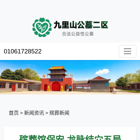
01061728522
首页
>
新闻资讯
>
殡葬新闻
殡葬馆保安,龙脉结穴五局