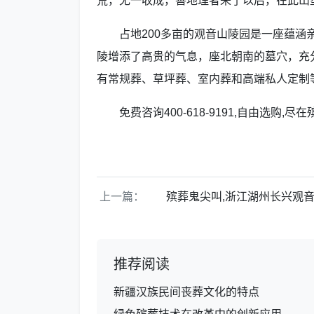
荒，无一收成，善地理者来了以后，在此山
占地200多亩的观音山陵园是一座蕴
陵增添了高贵的气息，座北朝南的墓穴，充
有常规葬、草坪葬、室内葬和高端私人定制
免费咨询400-618-9191,自由选购
上一篇：
殡葬鬼尖叫,浙江湖州长兴观
推荐阅读
新疆汉族民间丧葬文化的特点