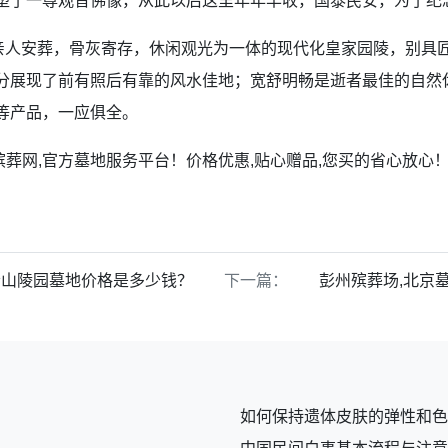
塑了一尊观音佛像，从此以后这里年年丰收，国泰民安，为了纪
涵亲人安葬，骨灰寄存，休闲观光为一体的现代化皇家园陵，别具
分展现了前有照后有靠的风水佳地；宽舒明畅是逝者最佳的自然
等产品，一应俱全。
,尽在殡葬网,官方墓地服务平台！价格优惠,贴心赠品,您买的省心放心
音山陵园墓地价格是多少钱？
下一篇：
彭州殡葬场,北京
如何保持遗体皮肤的弹性和色