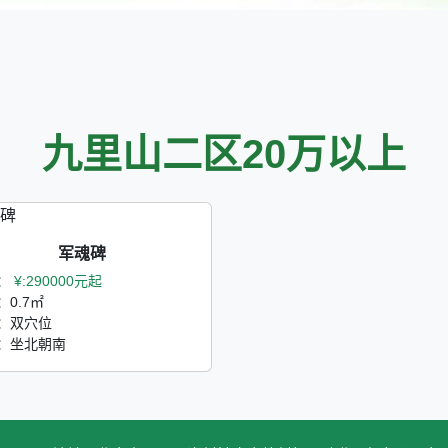
九里山二区20万以上
军魂碑
：
¥:290000元起
：0.7㎡
：双穴位
：坐北朝南