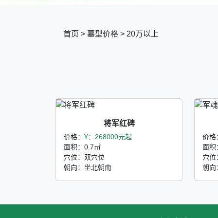
首页
>
墓型价格
>
20万以上
将军红碑
价格：
¥：268000元起
价格
面积：0.7㎡
面积
穴位：双穴位
穴位
朝向：坐北朝南
朝向