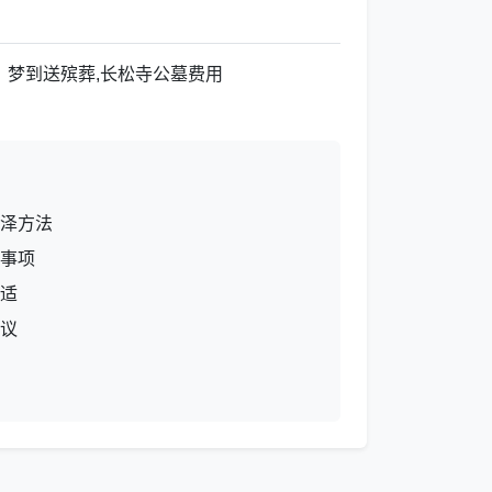
梦到送殡葬,长松寺公墓费用
泽方法
事项
适
议