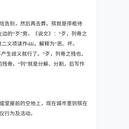
唁告别，然后再去葬。殡就是停柩待
左边的“歹”旁。《说文》：“歹，列骨之
二义项读作dǎi
，解释为
“恶、坏。
不产生歧义就行了。
“歹，列骨之残也。
的残骨。“列”就是分解、分割，后写作
或堂屋前的空地上，现在城市里则殡在
仪行为及活动。