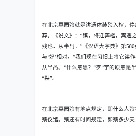
在
北京墓园
殡就是讲遗体装殓入棺，停
葬。《说文》：
“殡，将迁葬柩，宾遇之
残也。从半冎。”《汉语大字典》第580
与‘好’相对。”我们现在习惯上将它读作d
从半冎。”什么意思？“歹”字的原意是半个
“裂”。
在
北京墓园
殡有地点规定，即什么人殡
殡仪馆。殡还有时间规定，即殡多少天