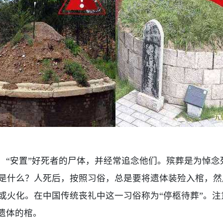
”，“安置”好死者的尸体，并经常追念他们。殡葬是为悼
是什么？人死后，按照习俗，总是要将遗体装殓入棺，然
火化。在中国传统丧礼中这一习俗称为“停柩待葬”。注意
遗体的棺。