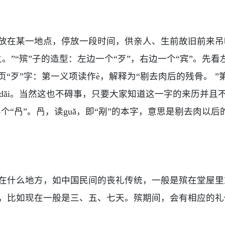
放在某一地点，停放一段时间，供亲人、生前故旧前来吊
。”“殡”子的造型：左边一个“歹”，右边一个“宾”。先看
页“歹”字：第一义项读作è，解释为“剔去肉后的残骨。 ”第
ǎi
。当然这也不碍事，只要大家知道这一字的来历并且
“冎”。冎，读guǎ
，即
“剐”的本字，意思是剔去肉以后
在什么地方，如中国民间的丧礼传统，一般是殡在堂屋里
，比如现在一般是三、五、七天。殡期间，会有相应的礼