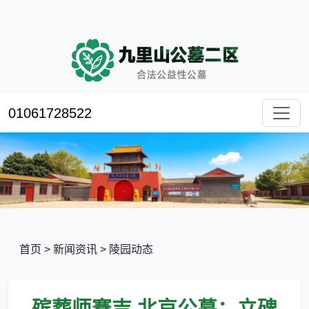
01061728522
首页
>
新闻资讯
>
陵园动态
殡葬师骞吉,北京公墓：立碑