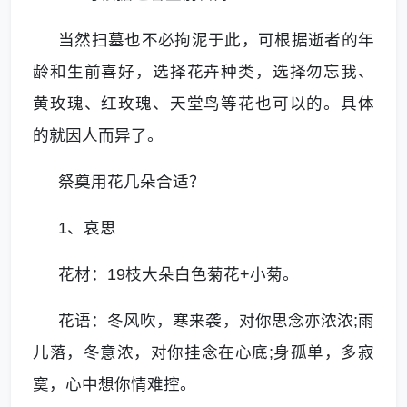
当然扫墓也不必拘泥于此，可根据逝者的年
龄和生前喜好，选择花卉种类，选择勿忘我、
黄玫瑰、红玫瑰、天堂鸟等花也可以的。具体
的就因人而异了。
祭奠用花几朵合适？
1、哀思
花材：19枝大朵白色菊花+小菊。
花语：冬风吹，寒来袭，对你思念亦浓浓;雨
儿落，冬意浓，对你挂念在心底;身孤单，多寂
寞，心中想你情难控。