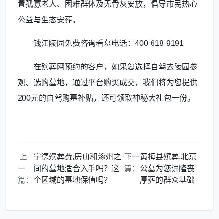
置孤寡老人、困难群体及无骨灰安放，倡导市民热心
公益与生态安葬。
钱江陵园免费咨询看墓电话：400-618-9191
在殡葬网预约的客户，如果您选择自驾去陵园参
观、选购墓地，通过平台购买成交，我们将为您提供
200元的自驾购墓补贴，还可领取神秘大礼包一份。
上
宁德殡葬费,房山和涿州之
下一
黄梅县殡葬,北京
一
间的墓地适合入手吗？这
篇：
公墓为您讲隆丧
篇：
个区域的墓地保值吗？
厚葬的群众基础