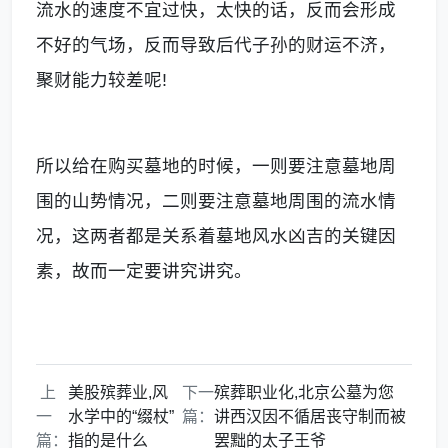
流水的速度不宜过快，太快的话，反而会形成
不好的气场，反而导致后代子孙的财运不济，
聚财能力较差呢!
所以给在购买墓地的时候，一则要注意墓地周
围的山势情况，二则要注意墓地周围的流水情
况，这两者都是关系着墓地风水凶吉的关键因
素，故而一定要讲究讲究。
上
美股殡葬业,风
下一
殡葬职业化,北京公墓为您
一
水学中的“缀杖”
篇：
讲西汉因不循居丧守制而被
篇：
指的是什么
罢黜的太子王爷