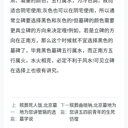
肃、凝重的颜色，五行属水，为冷色调，故而
适合阴宅使用;灰色也可以在阴宅使用，所以通
常立碑要选择黑色和灰色的!但墓碑的颜色需要
更具立碑的方向来决定哦!例如，若是立碑的方
向在正南方，那么这个时候就不宜选择黑色的
墓碑了，毕竟黑色墓碑五行属水，而正南方五
行属火，水火相克，必定不利于风水!可见立碑
在选择上也很有讲究。
上
殡葬死人饭,北京墓
下一
殡葬曲唢呐,北京墓地为
一
地为您讲管辂的选
篇：
您讲五四前青年的生死
篇：
墓学说
彷徨