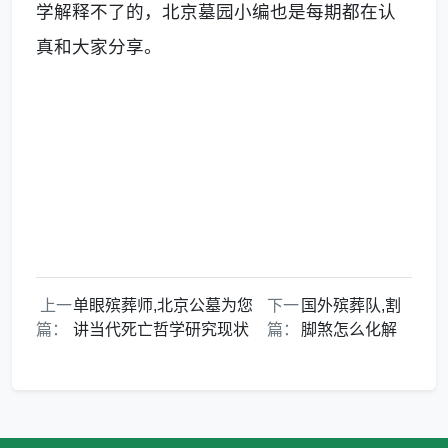
学解释不了的，
北京墓园
小编也是每期都在认
真和大家分享。
上一
单眼殡葬师,北京公墓为您
下一
国外殡葬队,割
篇：
讲当代死亡哲学研究现状
篇：
脚煞怎么化解