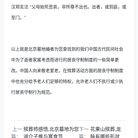
汉郑玄注
:
“父母始死悲哀，非所尊不出也。出者，或到庭，或
至门。”
以上就是北京墓地编者为您查找到的我们中国古代民间社会
中为了逝者家属考虑而进行的居丧守制制度的一些简单更
改。中国人向来敬老爱老，在殡葬活动方面的居丧守制制度
中也充分给予老人们足够的特权，允许老人们不执行或少执
行居丧守制行为规范。
上一
殡葬师感悟,北京墓地为您
下一
花果山殡葬,龙
篇：
讲介子推与寒食节
篇：
脉有哪些形状