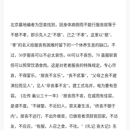
北京墓地编者为您查找到，因身体病倒而不能行服丧就等于
不慈不孝，即示先人之“不慈”、己之“不孝”。这里以“慈”、
“孝”的名义给服丧有困难时留下的一个休养生息的缺口。不
过，
50
岁服丧可以不必太哀伤，
60
可以不哀伤，
70
虽服斩衰
但可以照常饮酒食肉。这是对老者服丧的特殊规定。专心尽
哀，不得宴乐，“居丧不言乐”。“丧不贰事”，“父母之丧不避
涕拉而见人”，见人“非丧事不言”。建工式岛并，电为要有悲
容。《左传
.
襄公三十一年》
:
“居丧而不哀，在戚而有佳容，
是谓不度。”不嫁娶，不近妇人，禁夫妻生活，“终丧不御于
内”。居丧不远行，不出外做官，已做官者须辞官回家。不访
友，不应召，“有服，人召之食，不往。”《礼记
.
丧大记》东