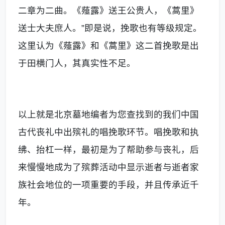
二章为二曲。《薤露》送王公贵人，《蒿里》
送士大夫庶人。”即是说，挽歌也有等级规定。
这里认为《薤露》和《蒿里》这二首挽歌是出
于田横门人，其真实性不足。
以上就是北京墓地编者为您查找到的我们中国
古代丧礼中出殡礼的唱挽歌环节。唱挽歌和执
绋、抬杠一样，最初是为了帮助参与丧礼，后
来慢慢地成为了殡葬活动中显示逝者与逝者家
族社会地位的一项重要的手段，并且传承近千
年。