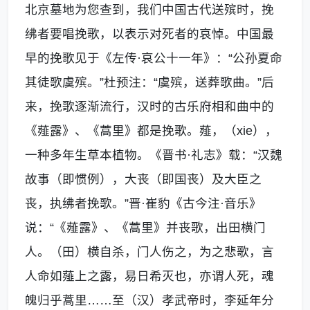
北京墓地为您查到，我们中国古代送殡时，挽
绋者要唱挽歌，以表示对死者的哀悼。中国最
早的挽歌见于《左传·哀公十一年》：“公孙夏命
其徒歌虞殡。”杜预注：“虞殡，送葬歌曲。”后
来，挽歌逐渐流行，汉时的古乐府相和曲中的
《薤露》、《蒿里》都是挽歌。薤，（
xie
），
一种多年生草本植物。《晋书·礼志》载：“汉魏
故事（即惯例），大丧（即国丧）及大臣之
丧，执绋者挽歌。”晋·崔豹《古今注·音乐》
说：“《薤露》、《蒿里》并丧歌，出田横门
人。（田）横自杀，门人伤之，为之悲歌，言
人命如薤上之露，易日希灭也，亦谓人死，魂
魄归乎蒿里
……
至（汉）孝武帝时，李延年分